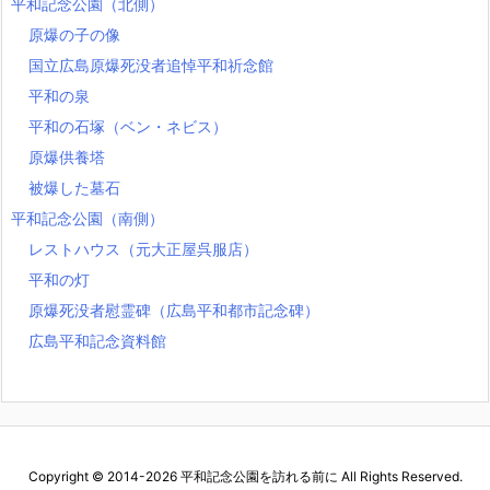
平和記念公園（北側）
原爆の子の像
国立広島原爆死没者追悼平和祈念館
平和の泉
平和の石塚（ベン・ネビス）
原爆供養塔
被爆した墓石
平和記念公園（南側）
レストハウス（元大正屋呉服店）
平和の灯
原爆死没者慰霊碑（広島平和都市記念碑）
広島平和記念資料館
Copyright ©
2014
-2026
平和記念公園を訪れる前に
All Rights Reserved.