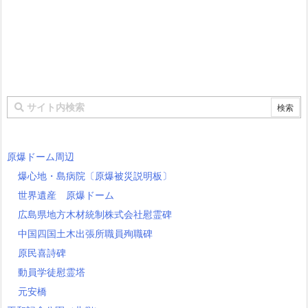
原爆ドーム周辺
爆心地・島病院〔原爆被災説明板〕
世界遺産 原爆ドーム
広島県地方木材統制株式会社慰霊碑
中国四国土木出張所職員殉職碑
原民喜詩碑
動員学徒慰霊塔
元安橋