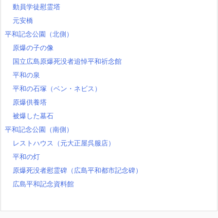
動員学徒慰霊塔
元安橋
平和記念公園（北側）
原爆の子の像
国立広島原爆死没者追悼平和祈念館
平和の泉
平和の石塚（ベン・ネビス）
原爆供養塔
被爆した墓石
平和記念公園（南側）
レストハウス（元大正屋呉服店）
平和の灯
原爆死没者慰霊碑（広島平和都市記念碑）
広島平和記念資料館