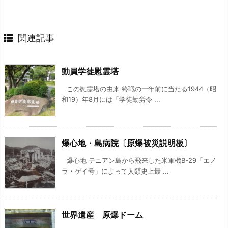
関連記事
動員学徒慰霊塔
この慰霊塔の由来 終戦の一年前に当たる1944（昭
和19）年8月には「学徒勤労令 ...
爆心地・島病院〔原爆被災説明板〕
爆心地 テニアン島から飛来した米軍機B-29「エノ
ラ・ゲイ号」によって人類史上最 ...
世界遺産 原爆ドーム